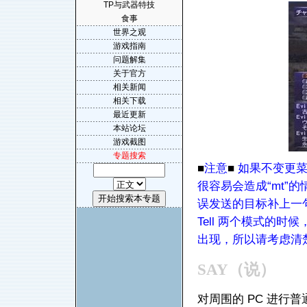
TP与武器特技
食事
世界之观
游戏指南
问题解集
关于官方
相关新闻
相关下载
最近更新
本站论坛
游戏截图
专题搜索
■
注意
■
如果不变更菜
很容易会造成“mt”
误发送的目标补上一句
Tell 两个模式的
出现，所以请考虑清
SAY
（说）
对周围的 PC 进行