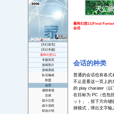
最终幻想11(Final Fantasy
会话
[天幻首页]
[天幻专题]
最终幻想11
专题首页
会话的种类
游戏简介
游戏系统
普通的会话也有各式
队伍编成
联盟
不止是看这一页上的东
会话
的 play charat
感情表现
在目标为 PC（也
交易
战斗注意
ット」
，按下方向键
战斗流程
择模式，弹出文字输
职业介绍