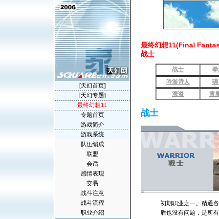
最终幻想11(Final Fantasy
战士
战士
拳
吟游诗人
驯
[天幻首页]
海盗
青
[天幻专题]
最终幻想11
战士
专题首页
游戏简介
游戏系统
队伍编成
联盟
会话
感情表现
交易
战斗注意
战斗流程
初期职业之一。精通各
职业介绍
盾也没有问题，是所有