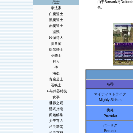
由于Berserk与D
战士
色。
拳法家
白魔道士
黑魔道士
赤魔道士
盗贼
吟游诗人
驯兽师
暗黑骑士
圣骑士
狩人
侍
海盗
青魔道士
名称
召唤士
TP与武器特技
マイティストライク
食事
Mighty Strikes
世界之观
游戏指南
挑発
问题解集
Provoke
关于官方
バーサク
相关新闻
Berserk
相关下载